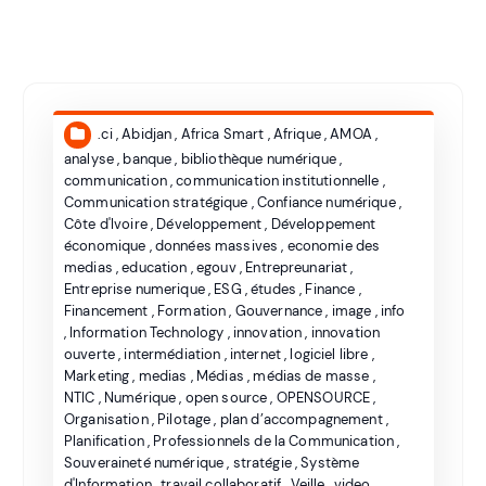
.ci
,
Abidjan
,
Africa Smart
,
Afrique
,
AMOA
,
analyse
,
banque
,
bibliothèque numérique
,
communication
,
communication institutionnelle
,
Communication stratégique
,
Confiance numérique
,
Côte d'Ivoire
,
Développement
,
Développement
économique
,
données massives
,
economie des
medias
,
education
,
egouv
,
Entrepreunariat
,
Entreprise numerique
,
ESG
,
études
,
Finance
,
Financement
,
Formation
,
Gouvernance
,
image
,
info
,
Information Technology
,
innovation
,
innovation
ouverte
,
intermédiation
,
internet
,
logiciel libre
,
Marketing
,
medias
,
Médias
,
médias de masse
,
NTIC
,
Numérique
,
open source
,
OPENSOURCE
,
Organisation
,
Pilotage
,
plan d’accompagnement
,
Planification
,
Professionnels de la Communication
,
Souveraineté numérique
,
stratégie
,
Système
d'Information
,
travail collaboratif
,
Veille
,
video
,