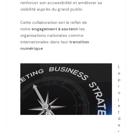
renforcer son accessibilité et améliorer sa
visibilité auprès du grand public.
Cette collaboration est le reflet de
notre
engagement à soutenir
les
organisations nationales comme
internationales dans leur
transition
numérique
.
L
e
p
r
o
j
e
t
d
e
r