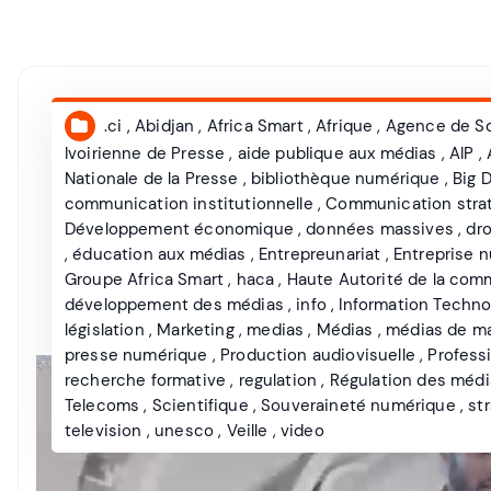
.ci
,
Abidjan
,
Africa Smart
,
Afrique
,
Agence de So
Ivoirienne de Presse
,
aide publique aux médias
,
AIP
,
Nationale de la Presse
,
bibliothèque numérique
,
Big 
communication institutionnelle
,
Communication stra
Développement économique
,
données massives
,
dro
,
éducation aux médias
,
Entrepreunariat
,
Entreprise 
Groupe Africa Smart
,
haca
,
Haute Autorité de la com
développement des médias
,
info
,
Information Techno
législation
,
Marketing
,
medias
,
Médias
,
médias de m
presse numérique
,
Production audiovisuelle
,
Profess
recherche formative
,
regulation
,
Régulation des médi
Telecoms
,
Scientifique
,
Souveraineté numérique
,
st
television
,
unesco
,
Veille
,
video