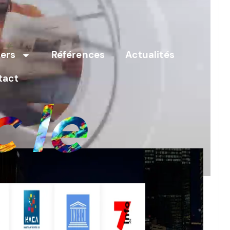
 émission didactique d’éducation aux
ers
Références
Actualités
tact
 le
en de