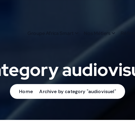
Groupe Africa Smart
Nos Métiers
Référ
tegory audiovis
Home
Archive by category "audiovisuel"