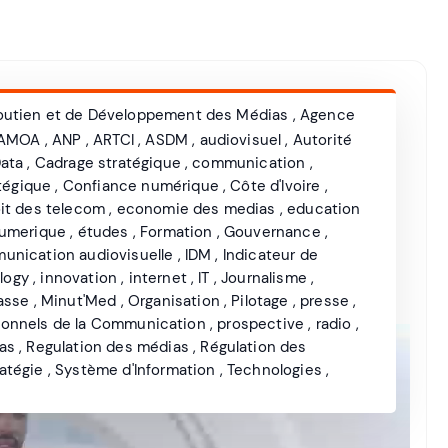
utien et de Développement des Médias
,
Agence
AMOA
,
ANP
,
ARTCI
,
ASDM
,
audiovisuel
,
Autorité
Data
,
Cadrage stratégique
,
communication
,
tégique
,
Confiance numérique
,
Côte d'Ivoire
,
it des telecom
,
economie des medias
,
education
numerique
,
études
,
Formation
,
Gouvernance
,
munication audiovisuelle
,
IDM
,
Indicateur de
logy
,
innovation
,
internet
,
IT
,
Journalisme
,
asse
,
Minut'Med
,
Organisation
,
Pilotage
,
presse
,
ionnels de la Communication
,
prospective
,
radio
,
as
,
Regulation des médias
,
Régulation des
ratégie
,
Système d'Information
,
Technologies
,