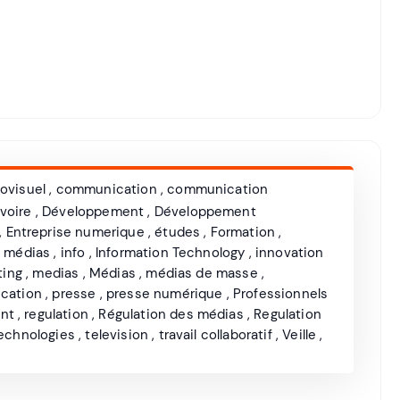
ovisuel
,
communication
,
communication
Ivoire
,
Développement
,
Développement
,
Entreprise numerique
,
études
,
Formation
,
s médias
,
info
,
Information Technology
,
innovation
ting
,
medias
,
Médias
,
médias de masse
,
ication
,
presse
,
presse numérique
,
Professionnels
nt
,
regulation
,
Régulation des médias
,
Regulation
echnologies
,
television
,
travail collaboratif
,
Veille
,