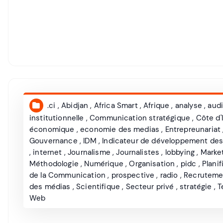
.ci
,
Abidjan
,
Africa Smart
,
Afrique
,
analyse
,
audi
institutionnelle
,
Communication stratégique
,
Côte d'
économique
,
economie des medias
,
Entrepreunariat
Gouvernance
,
IDM
,
Indicateur de développement de
,
internet
,
Journalisme
,
Journalistes
,
lobbying
,
Marke
Méthodologie
,
Numérique
,
Organisation
,
pidc
,
Planif
de la Communication
,
prospective
,
radio
,
Recruteme
des médias
,
Scientifique
,
Secteur privé
,
stratégie
,
T
Web