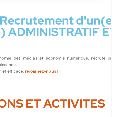
Recrutement d'un(e
) ADMINISTRATIF 
omie des médias et économie numérique, recrute un(e) 
issance.
 et efficace,
rejoignez-nous
!
ONS ET ACTIVITES