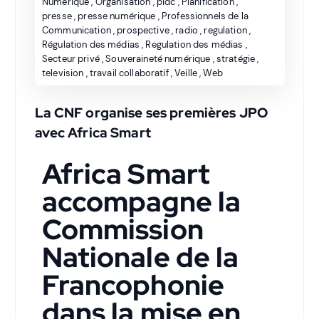
Numérique
,
Organisation
,
pidc
,
Planification
,
presse
,
presse numérique
,
Professionnels de la
Communication
,
prospective
,
radio
,
regulation
,
Régulation des médias
,
Regulation des médias
,
Secteur privé
,
Souveraineté numérique
,
stratégie
,
television
,
travail collaboratif
,
Veille
,
Web
La CNF organise ses premières JPO
avec Africa Smart
Africa Smart
accompagne la
Commission
Nationale de la
Francophonie
dans la mise en