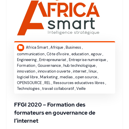
Africa Smart
,
Afrique
,
Business
,
communication
,
Côte d'Ivoire
,
education
,
egouv
,
Engineering
,
Entrepreunariat
,
Entreprise numerique
,
Formation
,
Gouvernance
,
hub technologique
,
innovation
,
innovation ouverte
,
internet
,
linux
,
logiciel libre
,
Marketing
,
medias
,
open source
,
OPENSOURCE
,
REL
,
Ressources educatives libres
,
Technologies
,
travail collaboratif
,
Veille
FFGI 2020 – Formation des
formateurs en gouvernance de
l’internet