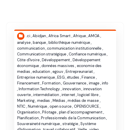
.ci
,
Abidjan
,
Africa Smart
,
Afrique
,
AMOA
,
analyse
,
banque
,
bibliothèque numérique
,
communication
,
communication institutionnelle
,
Communication stratégique
,
Confiance numérique
,
Côte d'Ivoire
,
Développement
,
Développement
économique
,
données massives
,
economie des
medias
,
education
,
egouv
,
Entrepreunariat
,
Entreprise numerique
,
ESG
,
études
,
Finance
,
Financement
,
Formation
,
Gouvernance
,
image
,
info
,
Information Technology
,
innovation
,
innovation
ouverte
,
intermédiation
,
internet
,
logiciel libre
,
Marketing
,
medias
,
Médias
,
médias de masse
,
NTIC
,
Numérique
,
open source
,
OPENSOURCE
,
Organisation
,
Pilotage
,
plan d’accompagnement
,
Planification
,
Professionnels de la Communication
,
Souveraineté numérique
,
stratégie
,
Système
d'Information
,
travail collaboratif
,
Veille
,
video
,