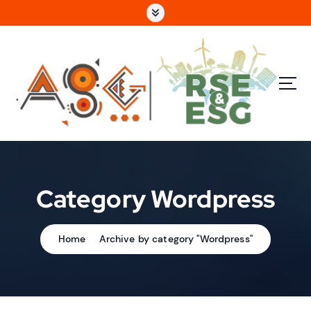
e
n
u
p
ri
n
c
i
p
a
l
Category Wordpress
Home
Archive by category "Wordpress"