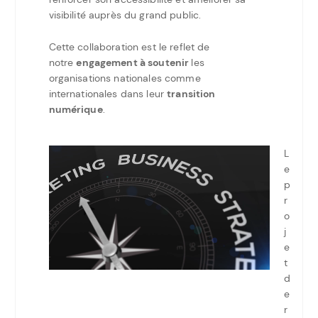
visibilité auprès du grand public.
Cette collaboration est le reflet de
notre
engagement à soutenir
les
organisations nationales comme
internationales dans leur
transition
numérique
.
L
e
p
r
o
j
e
t
d
e
r