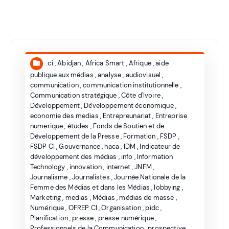
.ci
,
Abidjan
,
Africa Smart
,
Afrique
,
aide
publique aux médias
,
analyse
,
audiovisuel
,
communication
,
communication institutionnelle
,
Communication stratégique
,
Côte d'Ivoire
,
Développement
,
Développement économique
,
economie des medias
,
Entrepreunariat
,
Entreprise
numerique
,
études
,
Fonds de Soutien et de
Développement de la Presse
,
Formation
,
FSDP
,
FSDP CI
,
Gouvernance
,
haca
,
IDM
,
Indicateur de
développement des médias
,
info
,
Information
Technology
,
innovation
,
internet
,
JNFM
,
Journalisme
,
Journalistes
,
Journée Nationale de la
Femme des Médias et dans les Médias
,
lobbying
,
Marketing
,
medias
,
Médias
,
médias de masse
,
Numérique
,
OFREP CI
,
Organisation
,
pidc
,
Planification
,
presse
,
presse numérique
,
Professionnels de la Communication
,
prospective
,