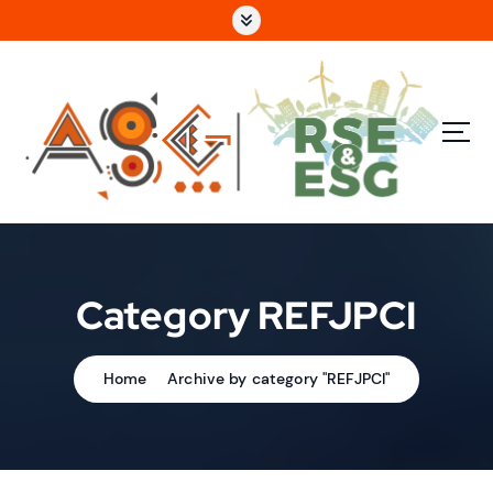
e
n
u
p
ri
n
c
i
p
a
l
Category REFJPCI
Home
Archive by category "REFJPCI"