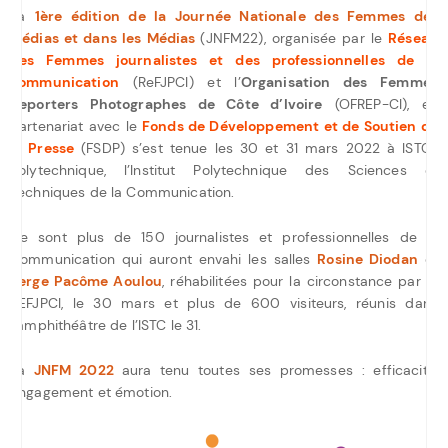
La
1ère édition de la Journée Nationale des Femmes des
Médias et dans les Médias
(JNFM22), organisée par le
Réseau
des Femmes journalistes et des professionnelles de la
communication
(ReFJPCI) et l’
Organisation des Femmes
Reporters Photographes de Côte d’Ivoire
(OFREP-CI), en
partenariat avec le
Fonds de Développement et de Soutien de
la Presse
(FSDP) s’est tenue les 30 et 31 mars 2022 à ISTC-
Polytechnique, l’Institut Polytechnique des Sciences et
Techniques de la Communication.
Ce sont plus de 150 journalistes et professionnelles de la
Communication qui auront envahi les salles
Rosine Diodan
et
Serge Pacôme Aoulou
, réhabilitées pour la circonstance par le
REFJPCI, le 30 mars et plus de 600 visiteurs, réunis dans
l’amphithéâtre de l’ISTC le 31.
La
JNFM 2022
aura tenu toutes ses promesses : efficacité,
engagement et émotion.