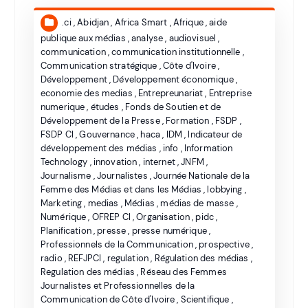
.ci
,
Abidjan
,
Africa Smart
,
Afrique
,
aide
publique aux médias
,
analyse
,
audiovisuel
,
communication
,
communication institutionnelle
,
Communication stratégique
,
Côte d'Ivoire
,
Développement
,
Développement économique
,
economie des medias
,
Entrepreunariat
,
Entreprise
numerique
,
études
,
Fonds de Soutien et de
Développement de la Presse
,
Formation
,
FSDP
,
FSDP CI
,
Gouvernance
,
haca
,
IDM
,
Indicateur de
développement des médias
,
info
,
Information
Technology
,
innovation
,
internet
,
JNFM
,
Journalisme
,
Journalistes
,
Journée Nationale de la
Femme des Médias et dans les Médias
,
lobbying
,
Marketing
,
medias
,
Médias
,
médias de masse
,
Numérique
,
OFREP CI
,
Organisation
,
pidc
,
Planification
,
presse
,
presse numérique
,
Professionnels de la Communication
,
prospective
,
radio
,
REFJPCI
,
regulation
,
Régulation des médias
,
Regulation des médias
,
Réseau des Femmes
Journalistes et Professionnelles de la
Communication de Côte d'Ivoire
,
Scientifique
,