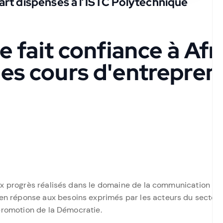
rt dispensés à l’ISTC Polytechnique
 fait confiance à Afr
les cours d'entrepren
eux progrès réalisés dans le domaine de la communication et
 réponse aux besoins exprimés par les acteurs du secteur 
 promotion de la Démocratie.