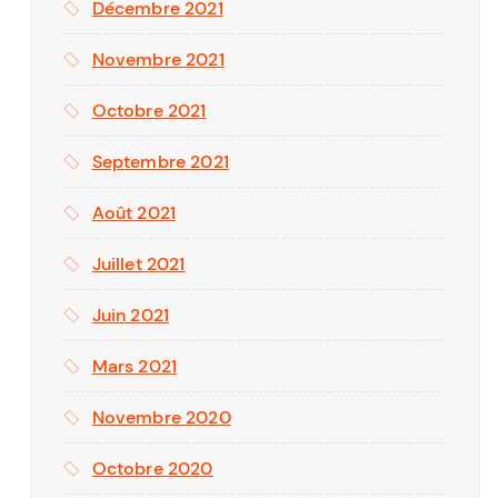
Décembre 2021
Novembre 2021
ica Smart
Octobre 2021
ariat
Septembre 2021
Août 2021
Juillet 2021
Juin 2021
Mars 2021
 des médias. Le secteur connait
Novembre 2020
des médias privés et du fait
Octobre 2020