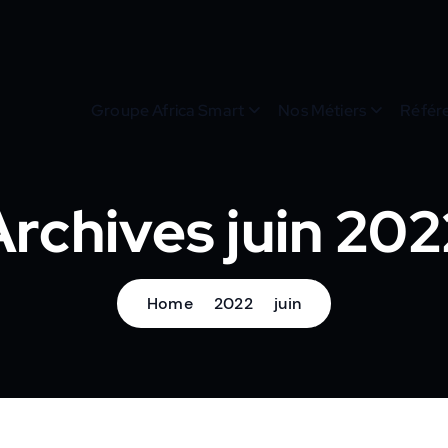
Groupe Africa Smart
Nos Métiers
Référ
Archives juin 202
Home
2022
juin