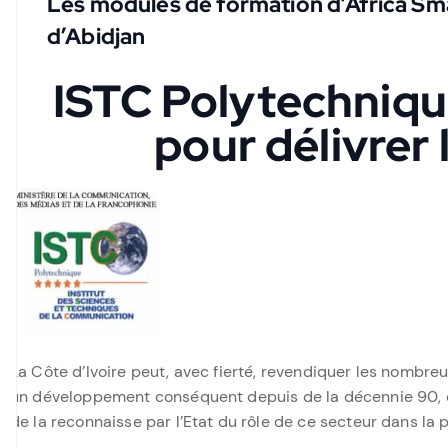
Les modules de formation d’Africa Sma
d’Abidjan
ISTC Polytechnique
pour délivrer 
La Côte d’Ivoire peut, avec fierté, revendiquer les nombr
un développement conséquent depuis de la décennie 90, en
de la reconnaisse par l’Etat du rôle de ce secteur dans la