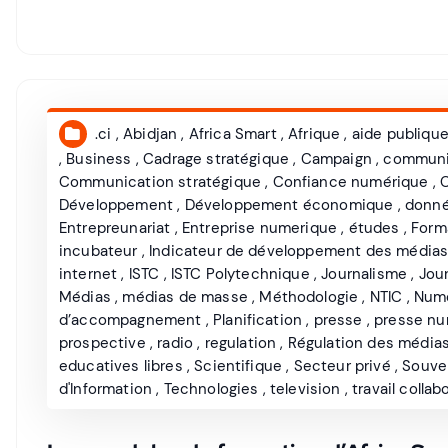
.ci
,
Abidjan
,
Africa Smart
,
Afrique
,
aide publiqu
,
Business
,
Cadrage stratégique
,
Campaign
,
communi
Communication stratégique
,
Confiance numérique
,
C
Développement
,
Développement économique
,
donné
Entrepreunariat
,
Entreprise numerique
,
études
,
Form
incubateur
,
Indicateur de développement des média
internet
,
ISTC
,
ISTC Polytechnique
,
Journalisme
,
Jour
Médias
,
médias de masse
,
Méthodologie
,
NTIC
,
Num
d’accompagnement
,
Planification
,
presse
,
presse nu
prospective
,
radio
,
regulation
,
Régulation des média
educatives libres
,
Scientifique
,
Secteur privé
,
Souve
d'Information
,
Technologies
,
television
,
travail collabo