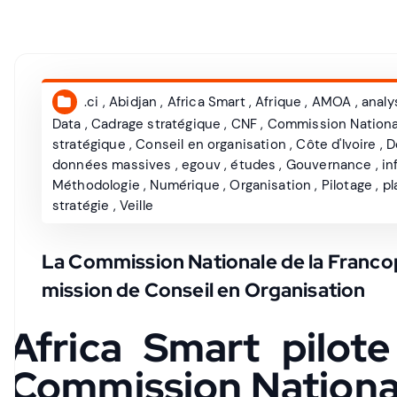
.ci
,
Abidjan
,
Africa Smart
,
Afrique
,
AMOA
,
analy
Data
,
Cadrage stratégique
,
CNF
,
Commission Nationa
stratégique
,
Conseil en organisation
,
Côte d'Ivoire
,
D
données massives
,
egouv
,
études
,
Gouvernance
,
in
Méthodologie
,
Numérique
,
Organisation
,
Pilotage
,
p
stratégie
,
Veille
La Commission Nationale de la Francop
mission de Conseil en Organisation
Africa Smart pilote
Commission National