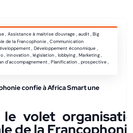
se
,
Assistance à maitrise d'ouvrage
,
audit
,
Big
le de la Francophonie
,
Communication
éveloppement
,
Développement économique
,
fo
,
innovation
,
législation
,
lobbying
,
Marketing
,
lan d’accompagnement
,
Planification
,
prospective
,
honie confie à Africa Smart une
 le volet organisati
e de la Francophoni