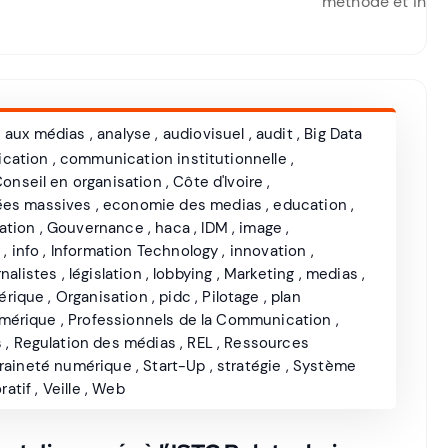
méthode et innov
e aux médias
,
analyse
,
audiovisuel
,
audit
,
Big Data
cation
,
communication institutionnelle
,
onseil en organisation
,
Côte d'Ivoire
,
es massives
,
economie des medias
,
education
,
ation
,
Gouvernance
,
haca
,
IDM
,
image
,
s
,
info
,
Information Technology
,
innovation
,
nalistes
,
législation
,
lobbying
,
Marketing
,
medias
,
érique
,
Organisation
,
pidc
,
Pilotage
,
plan
mérique
,
Professionnels de la Communication
,
s
,
Regulation des médias
,
REL
,
Ressources
raineté numérique
,
Start-Up
,
stratégie
,
Système
ratif
,
Veille
,
Web