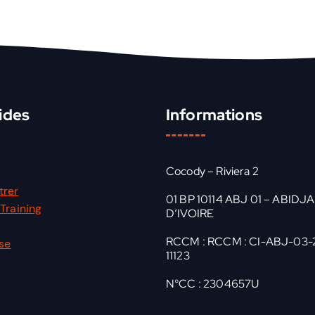
ides
Informations
Cocody – Riviera 2
trer
01 BP 10114 ABJ 01 – ABIDJ
Training
D’IVOIRE
RCCM : RCCM : CI-ABJ-03-
sse
11123
N°CC : 2304657U