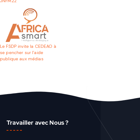
JNFM22
Le FSDP invite la CEDEAO à
se pencher sur l’aide
publique aux médias
Travailler avec Nous ?