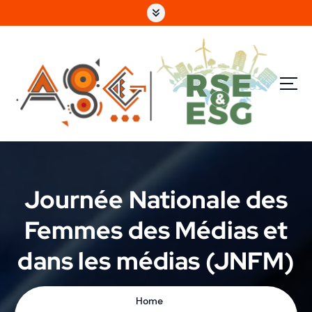
e
n
u
p
ri
n
c
i
p
a
l
Journée Nationale des
Femmes des Médias et
dans les médias (JNFM)
Home