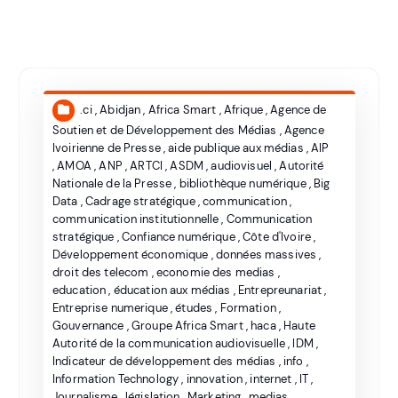
.ci
,
Abidjan
,
Africa Smart
,
Afrique
,
Agence de
Soutien et de Développement des Médias
,
Agence
Ivoirienne de Presse
,
aide publique aux médias
,
AIP
,
AMOA
,
ANP
,
ARTCI
,
ASDM
,
audiovisuel
,
Autorité
Nationale de la Presse
,
bibliothèque numérique
,
Big
Data
,
Cadrage stratégique
,
communication
,
communication institutionnelle
,
Communication
stratégique
,
Confiance numérique
,
Côte d'Ivoire
,
Développement économique
,
données massives
,
droit des telecom
,
economie des medias
,
education
,
éducation aux médias
,
Entrepreunariat
,
Entreprise numerique
,
études
,
Formation
,
Gouvernance
,
Groupe Africa Smart
,
haca
,
Haute
Autorité de la communication audiovisuelle
,
IDM
,
Indicateur de développement des médias
,
info
,
Information Technology
,
innovation
,
internet
,
IT
,
Journalisme
,
législation
,
Marketing
,
medias
,