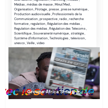
Médias
,
médias de masse
,
Minut'Med
,
Organisation
,
Pilotage
,
presse
,
presse numérique
,
Production audiovisuelle
,
Professionnels de la
Communication
,
prospective
,
radio
,
recherche
formative
,
regulation
,
Régulation des médias
,
Regulation des médias
,
Régulation des Telecoms
,
Scientifique
,
Souveraineté numérique
,
stratégie
,
Système d'Information
,
Technologies
,
television
,
unesco
,
Veille
,
video
Groupe Africa Smart lance
Minut’Med, émission didactique
d’éducation aux médias en Côte
d’Ivoire
vec le soutien de
Groupe Africa Smart
Nos Métiers
Références