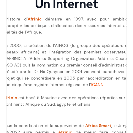
Un Internet
L’histoire d’
Afrinic
démarre en 1997, avec pour ambition
d’adapter les politiques d’allocation des ressources Internet aux
réalités de l’Afrique.
En 2000, la création de l’AfNOG (le groupe des opérateurs de
réseaux africains) et l’intégration des premiers observateurs
d’AFRINIC à l’Address Supporting Organization Address Council
(ASO AC) puis la nomination du premier conseil d’administration
présidé par le Dr Nii Quaynor en 2001 viennent parachever le
projet qui se concrétisera en 2005 par l’accréditation en tant
que cinquième registre Internet régional de l’
ICANN
.
Afrinic
est basé à Maurice avec des opérations réparties sur le
Continent : Afrique du Sud, Egypte, et Ghana.
Sous la coordination et la supervision de
Africa Smart
, le Jenga
CIV2022 aura permis à
Afrinic
de mieux faire connaitre