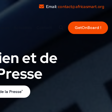
Email:
contact@africasmart.org
ences
Actualités
Contact
en et de
Presse
e la Presse"