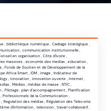
se
,
bibliothèque numérique
,
Cadrage stratégique
,
munication
,
communication institutionnelle
,
onseil en organisation
,
Côte d'Ivoire
,
es massives
,
economie des medias
,
education
,
s
,
Fonds de Soutien et de Développement de la
pe Africa Smart
,
IDM
,
image
,
Indicateur de
logy
,
innovation
,
innovation ouverte
,
internet
,
edias
,
Médias
,
médias de masse
,
NTIC
,
n
,
Pilotage
,
plan d’accompagnement
,
Planification
,
Professionnels de la Communication
,
s
,
Regulation des médias
,
Régulation des Telecoms
tème d'Information
,
television
,
travail collaboratif
,