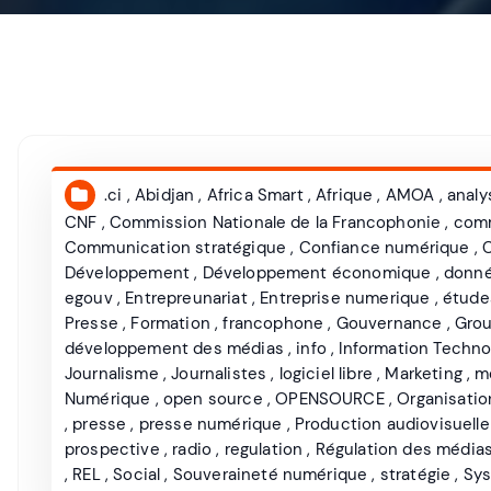
.ci
,
Abidjan
,
Africa Smart
,
Afrique
,
AMOA
,
analy
CNF
,
Commission Nationale de la Francophonie
,
com
Communication stratégique
,
Confiance numérique
,
C
Développement
,
Développement économique
,
donné
egouv
,
Entrepreunariat
,
Entreprise numerique
,
étude
Presse
,
Formation
,
francophone
,
Gouvernance
,
Grou
développement des médias
,
info
,
Information Techno
Journalisme
,
Journalistes
,
logiciel libre
,
Marketing
,
m
Numérique
,
open source
,
OPENSOURCE
,
Organisatio
,
presse
,
presse numérique
,
Production audiovisuelle
prospective
,
radio
,
regulation
,
Régulation des média
,
REL
,
Social
,
Souveraineté numérique
,
stratégie
,
Sys