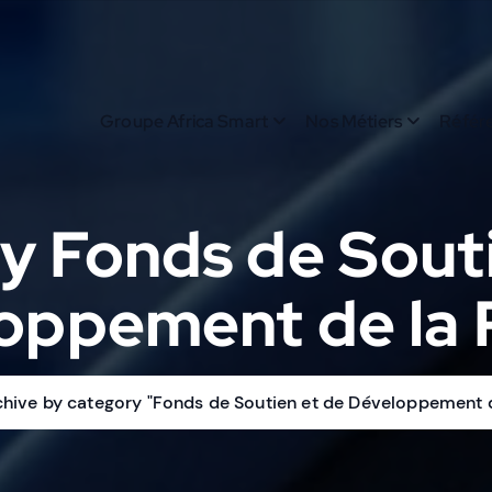
Groupe Africa Smart
Nos Métiers
Référ
y Fonds de Souti
oppement de la 
chive by category "Fonds de Soutien et de Développement d