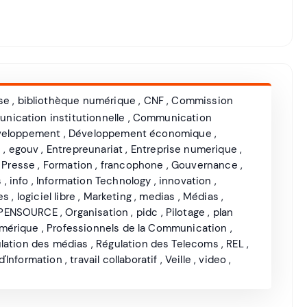
se
,
bibliothèque numérique
,
CNF
,
Commission
nication institutionnelle
,
Communication
veloppement
,
Développement économique
,
n
,
egouv
,
Entrepreunariat
,
Entreprise numerique
,
 Presse
,
Formation
,
francophone
,
Gouvernance
,
s
,
info
,
Information Technology
,
innovation
,
es
,
logiciel libre
,
Marketing
,
medias
,
Médias
,
PENSOURCE
,
Organisation
,
pidc
,
Pilotage
,
plan
mérique
,
Professionnels de la Communication
,
lation des médias
,
Régulation des Telecoms
,
REL
,
'Information
,
travail collaboratif
,
Veille
,
video
,