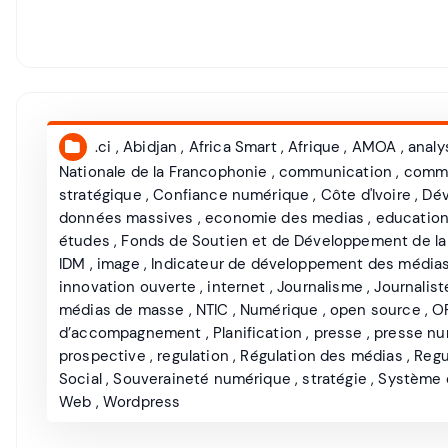
.ci
,
Abidjan
,
Africa Smart
,
Afrique
,
AMOA
,
analy
Nationale de la Francophonie
,
communication
,
commu
stratégique
,
Confiance numérique
,
Côte d'Ivoire
,
Dé
données massives
,
economie des medias
,
educatio
études
,
Fonds de Soutien et de Développement de la
IDM
,
image
,
Indicateur de développement des média
innovation ouverte
,
internet
,
Journalisme
,
Journalist
médias de masse
,
NTIC
,
Numérique
,
open source
,
O
d’accompagnement
,
Planification
,
presse
,
presse nu
prospective
,
regulation
,
Régulation des médias
,
Regu
Social
,
Souveraineté numérique
,
stratégie
,
Système d
Web
,
Wordpress