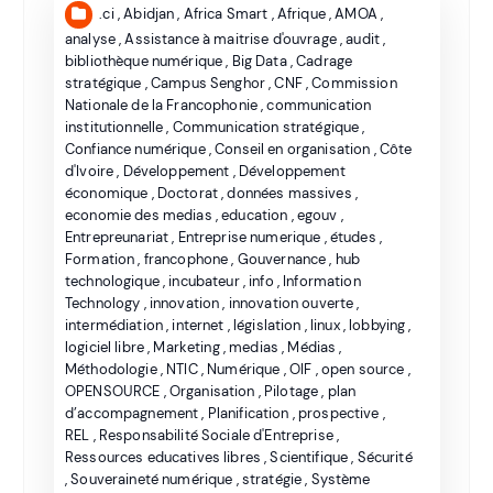
.ci
,
Abidjan
,
Africa Smart
,
Afrique
,
AMOA
,
analyse
,
Assistance à maitrise d'ouvrage
,
audit
,
bibliothèque numérique
,
Big Data
,
Cadrage
stratégique
,
Campus Senghor
,
CNF
,
Commission
Nationale de la Francophonie
,
communication
institutionnelle
,
Communication stratégique
,
Confiance numérique
,
Conseil en organisation
,
Côte
d'Ivoire
,
Développement
,
Développement
économique
,
Doctorat
,
données massives
,
economie des medias
,
education
,
egouv
,
Entrepreunariat
,
Entreprise numerique
,
études
,
Formation
,
francophone
,
Gouvernance
,
hub
technologique
,
incubateur
,
info
,
Information
Technology
,
innovation
,
innovation ouverte
,
intermédiation
,
internet
,
législation
,
linux
,
lobbying
,
logiciel libre
,
Marketing
,
medias
,
Médias
,
Méthodologie
,
NTIC
,
Numérique
,
OIF
,
open source
,
OPENSOURCE
,
Organisation
,
Pilotage
,
plan
d’accompagnement
,
Planification
,
prospective
,
REL
,
Responsabilité Sociale d'Entreprise
,
Ressources educatives libres
,
Scientifique
,
Sécurité
,
Souveraineté numérique
,
stratégie
,
Système