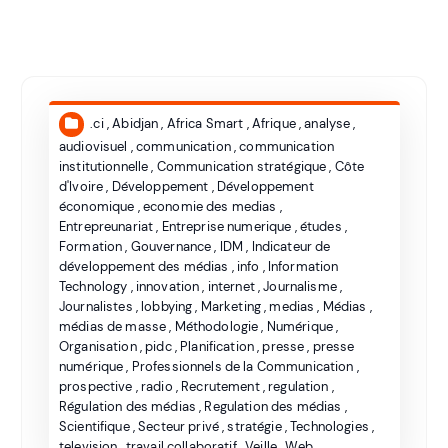
.ci
,
Abidjan
,
Africa Smart
,
Afrique
,
analyse
,
audiovisuel
,
communication
,
communication
institutionnelle
,
Communication stratégique
,
Côte
d'Ivoire
,
Développement
,
Développement
économique
,
economie des medias
,
Entrepreunariat
,
Entreprise numerique
,
études
,
Formation
,
Gouvernance
,
IDM
,
Indicateur de
développement des médias
,
info
,
Information
Technology
,
innovation
,
internet
,
Journalisme
,
Journalistes
,
lobbying
,
Marketing
,
medias
,
Médias
,
médias de masse
,
Méthodologie
,
Numérique
,
Organisation
,
pidc
,
Planification
,
presse
,
presse
numérique
,
Professionnels de la Communication
,
prospective
,
radio
,
Recrutement
,
regulation
,
Régulation des médias
,
Regulation des médias
,
Scientifique
,
Secteur privé
,
stratégie
,
Technologies
,
television
,
travail collaboratif
,
Veille
,
Web