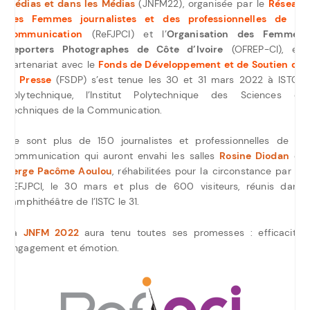
Médias et dans les Médias
(JNFM22), organisée par le
Réseau
des Femmes journalistes et des professionnelles de la
communication
(ReFJPCI) et l’
Organisation des Femmes
Reporters Photographes de Côte d’Ivoire
(OFREP-CI), en
partenariat avec le
Fonds de Développement et de Soutien de
la Presse
(FSDP) s’est tenue les 30 et 31 mars 2022 à ISTC-
Polytechnique, l’Institut Polytechnique des Sciences et
Techniques de la Communication.
Ce sont plus de 150 journalistes et professionnelles de la
Communication qui auront envahi les salles
Rosine Diodan
et
Serge Pacôme Aoulou
, réhabilitées pour la circonstance par le
REFJPCI, le 30 mars et plus de 600 visiteurs, réunis dans
l’amphithéâtre de l’ISTC le 31.
La
JNFM 2022
aura tenu toutes ses promesses : efficacité,
engagement et émotion.