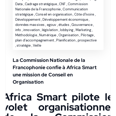
Data
,
Cadrage stratégique
,
CNF
,
Commission
Nationale de la Francophonie
,
Communication
stratégique
,
Conseil en organisation
,
Côte d'Ivoire
,
Développement
,
Développement économique
,
données massives
,
egouv
,
études
,
Gouvernance
,
info
,
innovation
,
législation
,
lobbying
,
Marketing
,
Méthodologie
,
Numérique
,
Organisation
,
Pilotage
,
plan d’accompagnement
,
Planification
,
prospective
,
stratégie
,
Veille
La Commission Nationale de la
Francophonie confie à Africa Smart
une mission de Conseil en
Organisation
Africa Smart pilote le
volet organisationnel