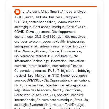
.ci
,
Abidjan
,
Africa Smart
,
Afrique
,
analyse
,
ARTCI
,
audit
,
Big Data
,
Business
,
Campaign
,
CEDEAO
,
centre hospitalier
,
Communication
stratégique
,
Confiance numérique
,
Côte d'Ivoire
,
COVID
,
Développement
,
Développement
économique
,
DNS
,
DNSSEC
,
données massives
,
droit des telecom
,
egouv
,
eHealth
,
Engineering
,
Entrepreunariat
,
Entreprise numerique
,
ERP
,
ERP
Open Source
,
études
,
Finance
,
Gouvernance
,
Gouvernance Internet
,
IFC
,
incubateur
,
info
,
Information Technology
,
innovation
,
innovation
ouverte
,
intermédiation
,
International Finance
Corporation
,
internet
,
IPv6
,
IT
,
législation
,
lobbying
,
logiciel libre
,
Marketing
,
NTIC
,
Numérique
,
open
source
,
OPENSOURCE
,
Organisation
,
Planification
,
PNDS
,
prospective
,
Registre Internet
,
regulation
,
Régulation des Telecoms
,
Santé
,
Scientifique
,
Secteur privé
,
Sécurité
,
SFI
,
Société Financière
Internationale
,
Souveraineté numérique
,
Start-Up
,
stratégie
,
Système d'Information
,
TechEmerge
,