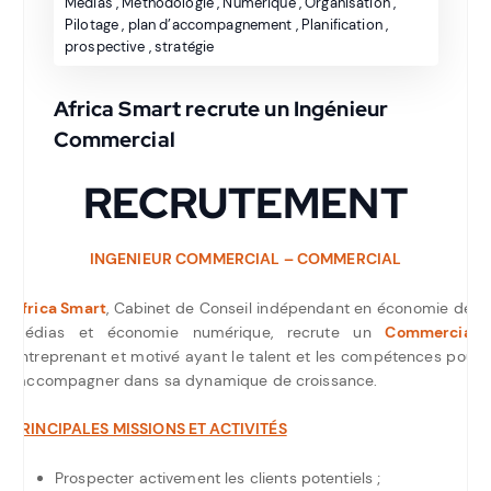
Médias
,
Méthodologie
,
Numérique
,
Organisation
,
Pilotage
,
plan d’accompagnement
,
Planification
,
prospective
,
stratégie
Africa Smart recrute un Ingénieur
Commercial
RECRUTEMENT
INGENIEUR COMMERCIAL – COMMERCIAL
Africa Smart
, Cabinet de Conseil indépendant en économie des
médias et économie numérique, recrute un
Commercial,
entreprenant et motivé ayant le talent et les compétences pour
l’accompagner dans sa dynamique de croissance.
PRINCIPALES MISSIONS ET ACTIVITÉS
Prospecter activement les clients potentiels ;