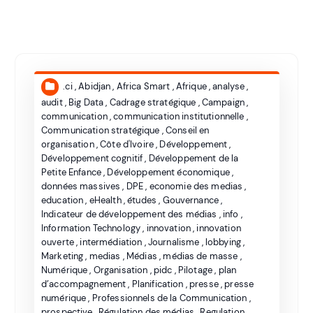
.ci
,
Abidjan
,
Africa Smart
,
Afrique
,
analyse
,
audit
,
Big Data
,
Cadrage stratégique
,
Campaign
,
communication
,
communication institutionnelle
,
Communication stratégique
,
Conseil en
organisation
,
Côte d'Ivoire
,
Développement
,
Développement cognitif
,
Développement de la
Petite Enfance
,
Développement économique
,
données massives
,
DPE
,
economie des medias
,
education
,
eHealth
,
études
,
Gouvernance
,
Indicateur de développement des médias
,
info
,
Information Technology
,
innovation
,
innovation
ouverte
,
intermédiation
,
Journalisme
,
lobbying
,
Marketing
,
medias
,
Médias
,
médias de masse
,
Numérique
,
Organisation
,
pidc
,
Pilotage
,
plan
d’accompagnement
,
Planification
,
presse
,
presse
numérique
,
Professionnels de la Communication
,
prospective
,
Régulation des médias
,
Regulation