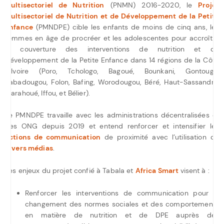
Multisectoriel de Nutrition
(PNMN) 2016-2020, le
Projet
Multisectoriel de Nutrition et de Développement de la Petite
Enfance
(PMNDPE) cible les enfants de moins de cinq ans, les
femmes en âge de procréer et les adolescentes pour accroître
la couverture des interventions de nutrition et de
Développement de la Petite Enfance dans 14 régions de la Côte
d’Ivoire (Poro, Tchologo, Bagoué, Bounkani, Gontougo,
Kabadougou, Folon, Bafing, Worodougou, Béré, Haut-Sassandra,
Marahoué, Iffou, et Bélier).
Le PMNDPE travaille avec les administrations décentralisées et
des ONG depuis 2019 et entend renforcer et intensifier les
actions de communication
de proximité avec l’utilisation de
divers médias
.
Les enjeux du projet confié à Tabala et
Africa Smart
visent à :
Renforcer les interventions de communication pour le
changement des normes sociales et des comportements
en matière de nutrition et de DPE auprès des