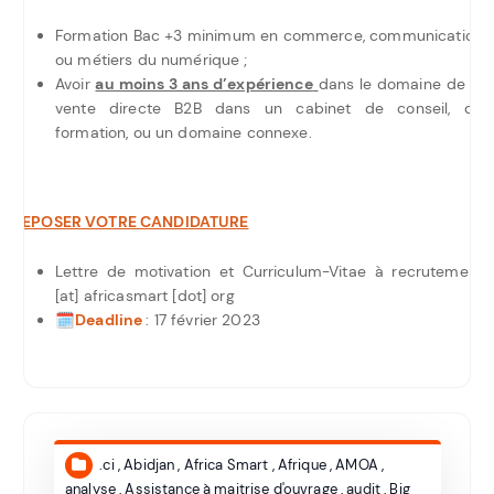
Formation Bac +3 minimum en commerce, communication
ou métiers du numérique ;
Avoir
au moins 3 ans d’expérience
dans le domaine de la
vente directe B2B dans un cabinet de conseil, de
formation, ou un domaine connexe.
DEPOSER VOTRE CANDIDATURE
Lettre de motivation et Curriculum-Vitae à recrutement
[at] africasmart [dot] org
🗓
Deadline
: 17 février 2023
.ci
,
Abidjan
,
Africa Smart
,
Afrique
,
AMOA
,
analyse
,
Assistance à maitrise d'ouvrage
,
audit
,
Big