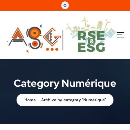
e
n
u
p
ri
n
c
i
p
a
l
Category Numérique
Home
Archive by category "Numérique"