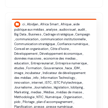
.ci
,
Abidjan
,
Africa Smart
,
Afrique
,
aide
publique aux médias
,
analyse
,
audiovisuel
,
audit
,
Big Data
,
Business
,
Cadrage stratégique
,
Campaign
,
communication
,
communication institutionnelle
,
Communication stratégique
,
Confiance numérique
,
Conseil en organisation
,
Côte d'Ivoire
,
Développement
,
Développement économique
,
données massives
,
economie des medias
,
education
,
Entrepreunariat
,
Entreprise numerique
,
études
,
Formation
,
Gouvernance
,
haca
,
IDM
,
image
,
incubateur
,
Indicateur de développement
des médias
,
info
,
Information Technology
,
innovation
,
internet
,
ISTC
,
ISTC Polytechnique
,
Journalisme
,
Journalistes
,
législation
,
lobbying
,
Marketing
,
medias
,
Médias
,
médias de masse
,
Méthodologie
,
NTIC
,
Numérique
,
Organisation
,
pidc
,
Pilotage
,
plan d’accompagnement
,
Planification
,
presse
,
presse numérique
,