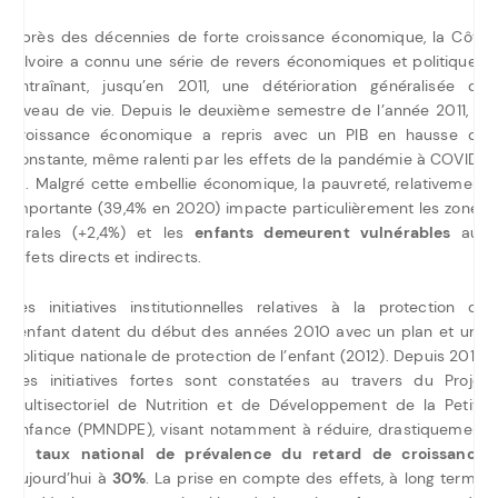
Après des décennies de forte croissance économique, la Côte
d’Ivoire a connu une série de revers économiques et politiques,
entraînant, jusqu’en 2011, une détérioration généralisée du
niveau de vie. Depuis le deuxième semestre de l’année 2011, la
croissance économique a repris avec un PIB en hausse de
constante, même ralenti par les effets de la pandémie à COVID-
19. Malgré cette embellie économique, la pauvreté, relativement
importante (39,4% en 2020) impacte particulièrement les zones
rurales (+2,4%) et les
enfants demeurent vulnérables
aux
effets directs et indirects.
Les initiatives institutionnelles relatives à la protection de
l’enfant datent du début des années 2010 avec un plan et une
politique nationale de protection de l’enfant (2012). Depuis 2015,
des initiatives fortes sont constatées au travers du Projet
Multisectoriel de Nutrition et de Développement de la Petite
Enfance (PMNDPE), visant notamment à réduire, drastiquement
le
taux national de prévalence du retard de croissance
,
aujourd’hui à
30%
. La prise en compte des effets, à long terme,