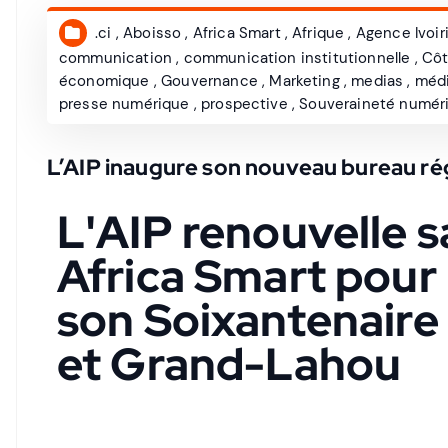
.ci
,
Aboisso
,
Africa Smart
,
Afrique
,
Agence Ivoir
communication
,
communication institutionnelle
,
Côt
économique
,
Gouvernance
,
Marketing
,
medias
,
méd
presse numérique
,
prospective
,
Souveraineté numér
L’AIP inaugure son nouveau bureau rég
L'AIP renouvelle s
Africa Smart pour 
son Soixantenaire 
et Grand-Lahou