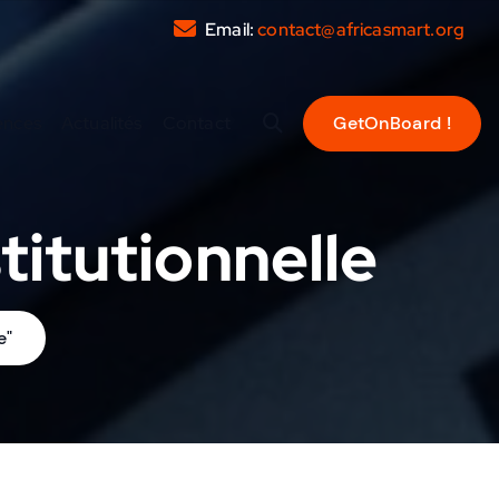
Email:
contact@africasmart.org
ences
Actualités
Contact
itutionnelle
e"