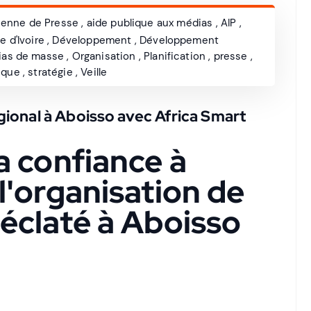
ienne de Presse
,
aide publique aux médias
,
AIP
,
e d'Ivoire
,
Développement
,
Développement
ias de masse
,
Organisation
,
Planification
,
presse
,
ique
,
stratégie
,
Veille
ional à Aboisso avec Africa Smart
a confiance à
l'organisation de
éclaté à Aboisso