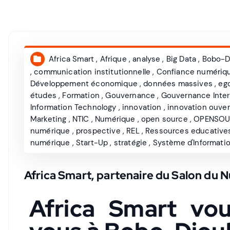
Africa Smart
,
Afrique
,
analyse
,
Big Data
,
Bobo-D
,
communication institutionnelle
,
Confiance numériq
Développement économique
,
données massives
,
eg
études
,
Formation
,
Gouvernance
,
Gouvernance Inte
Information Technology
,
innovation
,
innovation ouver
Marketing
,
NTIC
,
Numérique
,
open source
,
OPENSOU
numérique
,
prospective
,
REL
,
Ressources educatives
numérique
,
Start-Up
,
stratégie
,
Système d'Informati
Africa Smart, partenaire du Salon du 
Africa Smart vo