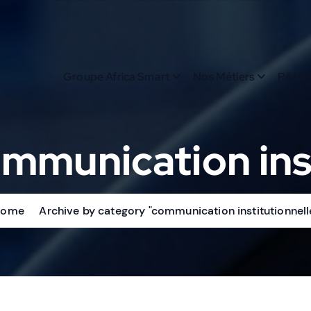
Groupe Africa Smart
Nos Métiers
Référ
mmunication inst
Home
Archive by category "communication institutionnell