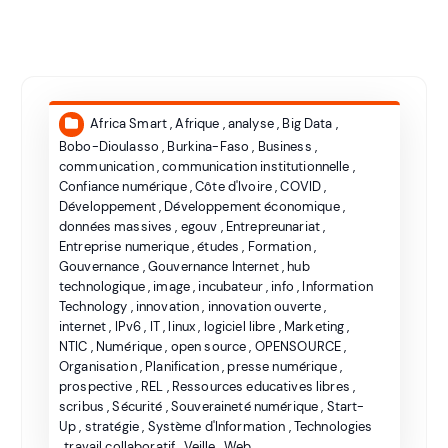
Africa Smart
,
Afrique
,
analyse
,
Big Data
,
Bobo-Dioulasso
,
Burkina-Faso
,
Business
,
communication
,
communication institutionnelle
,
Confiance numérique
,
Côte d'Ivoire
,
COVID
,
Développement
,
Développement économique
,
données massives
,
egouv
,
Entrepreunariat
,
Entreprise numerique
,
études
,
Formation
,
Gouvernance
,
Gouvernance Internet
,
hub
technologique
,
image
,
incubateur
,
info
,
Information
Technology
,
innovation
,
innovation ouverte
,
internet
,
IPv6
,
IT
,
linux
,
logiciel libre
,
Marketing
,
NTIC
,
Numérique
,
open source
,
OPENSOURCE
,
Organisation
,
Planification
,
presse numérique
,
prospective
,
REL
,
Ressources educatives libres
,
scribus
,
Sécurité
,
Souveraineté numérique
,
Start-
Up
,
stratégie
,
Système d'Information
,
Technologies
,
travail collaboratif
,
Veille
,
Web