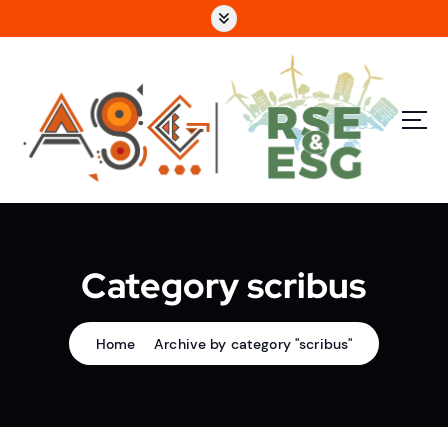
e
n
u
p
ri
n
c
i
p
a
l
Category scribus
Home
Archive by category "scribus"