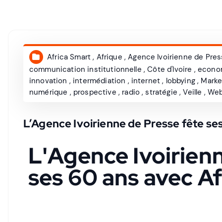
Africa Smart
,
Afrique
,
Agence Ivoirienne de Pre
communication institutionnelle
,
Côte d'Ivoire
,
econo
innovation
,
intermédiation
,
internet
,
lobbying
,
Marke
numérique
,
prospective
,
radio
,
stratégie
,
Veille
,
We
L’Agence Ivoirienne de Presse fête ses
L'Agence Ivoirien
ses 60 ans avec A