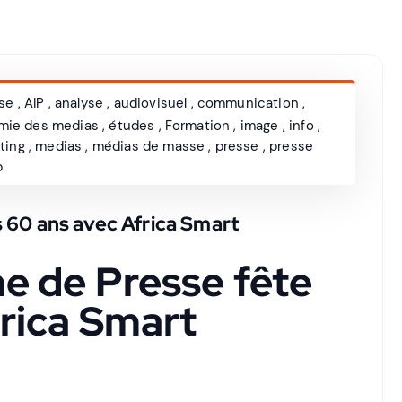
sse
,
AIP
,
analyse
,
audiovisuel
,
communication
,
mie des medias
,
études
,
Formation
,
image
,
info
,
ting
,
medias
,
médias de masse
,
presse
,
presse
b
 60 ans avec Africa Smart​
ne de Presse fête
frica Smart