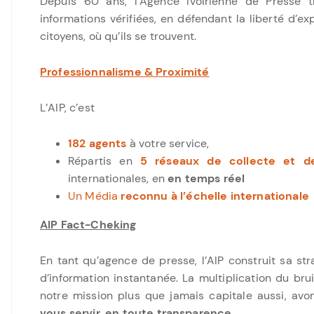
Depuis 60 ans, l’Agence Ivoirienne de Presse t
informations vérifiées, en défendant la liberté d’exp
citoyens, où qu’ils se trouvent.
Professionnalisme & Proximité
L’AIP, c’est
182 agents
à votre service,
Répartis en
5 réseaux de collecte et de
internationales, en
en temps réel
Un Média
reconnu à l’échelle internationale
AIP Fact-Cheking
En tant qu’agence de presse, l’AIP construit sa s
d’information instantanée. La multiplication du bru
notre mission plus que jamais capitale aussi, av
vous servir, en toute transparence
.