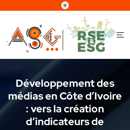
e
n
u
p
ri
n
c
i
p
a
l
Développement des
médias en Côte d’Ivoire
: vers la création
d’indicateurs de