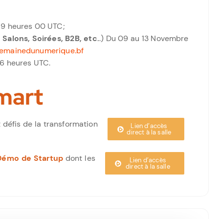
 9 heures 00 UTC;
 Salons, Soirées, B2B, etc.
.) Du 09 au 13 Novembre
emainedunumerique.bf
16 heures UTC.
mart
t défis de la transformation
Lien d’accès
direct à la salle
Démo de Startup
dont les
Lien d’accès
direct à la salle