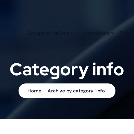
Groupe Africa Smart
Nos Métiers
Référ
Category info
Home
Archive by category "info"