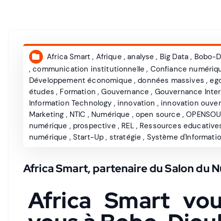
Africa Smart
,
Afrique
,
analyse
,
Big Data
,
Bobo-D
,
communication institutionnelle
,
Confiance numériq
Développement économique
,
données massives
,
eg
études
,
Formation
,
Gouvernance
,
Gouvernance Inte
Information Technology
,
innovation
,
innovation ouver
Marketing
,
NTIC
,
Numérique
,
open source
,
OPENSOU
numérique
,
prospective
,
REL
,
Ressources educatives
numérique
,
Start-Up
,
stratégie
,
Système d'Informati
Africa Smart, partenaire du Salon du 
Africa Smart vo