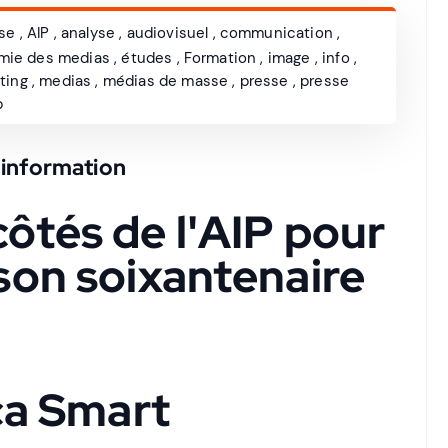
sse
,
AIP
,
analyse
,
audiovisuel
,
communication
,
mie des medias
,
études
,
Formation
,
image
,
info
,
ting
,
medias
,
médias de masse
,
presse
,
presse
b
’information
côtés de l'AIP pour
 son soixantenaire
ca Smart