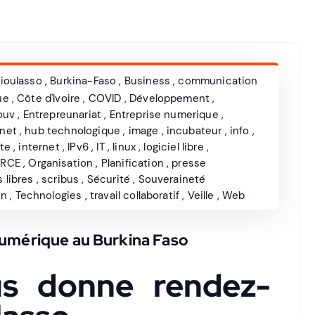
ioulasso
,
Burkina-Faso
,
Business
,
communication
ue
,
Côte d'Ivoire
,
COVID
,
Développement
,
ouv
,
Entrepreunariat
,
Entreprise numerique
,
rnet
,
hub technologique
,
image
,
incubateur
,
info
,
te
,
internet
,
IPv6
,
IT
,
linux
,
logiciel libre
,
RCE
,
Organisation
,
Planification
,
presse
 libres
,
scribus
,
Sécurité
,
Souveraineté
on
,
Technologies
,
travail collaboratif
,
Veille
,
Web
Numérique au Burkina Faso
us donne rendez-