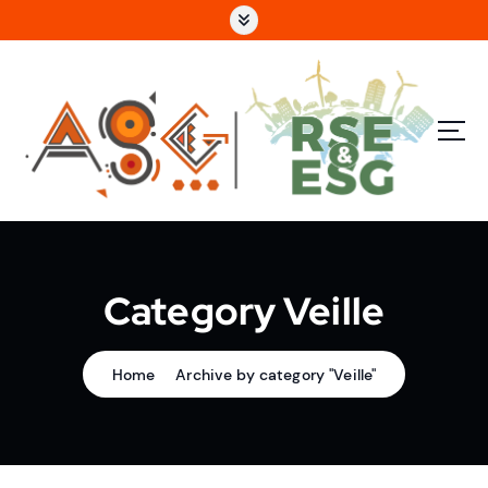
e
n
u
p
ri
n
c
i
p
a
l
Category Veille
Home
Archive by category "Veille"