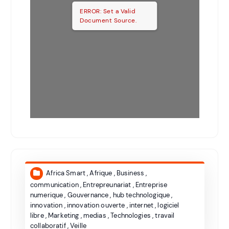
ERROR: Set a Valid
Document Source.
Africa Smart
,
Afrique
,
Business
,
communication
,
Entrepreunariat
,
Entreprise
numerique
,
Gouvernance
,
hub technologique
,
innovation
,
innovation ouverte
,
internet
,
logiciel
libre
,
Marketing
,
medias
,
Technologies
,
travail
collaboratif
,
Veille