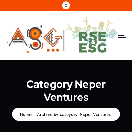
e
n
u
p
ri
n
c
i
p
a
l
Category Neper
Ventures
Home
Archive by category "Neper Ventures"