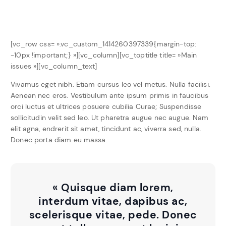
[vc_row css= ».vc_custom_1414260397339{margin-top:
-10px !important;} »][vc_column][vc_toptitle title= »Main
issues »][vc_column_text]
Vivamus eget nibh. Etiam cursus leo vel metus. Nulla facilisi.
Aenean nec eros. Vestibulum ante ipsum primis in faucibus
orci luctus et ultrices posuere cubilia Curae; Suspendisse
sollicitudin velit sed leo. Ut pharetra augue nec augue. Nam
elit agna, endrerit sit amet, tincidunt ac, viverra sed, nulla.
Donec porta diam eu massa.
« Quisque diam lorem,
interdum vitae, dapibus ac,
scelerisque vitae, pede. Donec