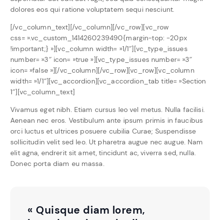
dolores eos qui ratione voluptatem sequi nesciunt.
[/vc_column_text][/vc_column][/vc_row][vc_row
css= ».vc_custom_1414260239490{margin-top: -20px
!important;} »][vc_column width= »1/1″][vc_type_issues
number= »3″ icon= »true »][vc_type_issues number= »3″
icon= »false »][/vc_column][/vc_row][vc_row][vc_column
width= »1/1″][vc_accordion][vc_accordion_tab title= »Section
1″][vc_column_text]
Vivamus eget nibh. Etiam cursus leo vel metus. Nulla facilisi.
Aenean nec eros. Vestibulum ante ipsum primis in faucibus
orci luctus et ultrices posuere cubilia Curae; Suspendisse
sollicitudin velit sed leo. Ut pharetra augue nec augue. Nam
elit agna, endrerit sit amet, tincidunt ac, viverra sed, nulla.
Donec porta diam eu massa.
« Quisque diam lorem,