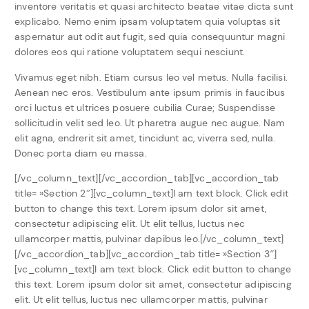
inventore veritatis et quasi architecto beatae vitae dicta sunt
explicabo. Nemo enim ipsam voluptatem quia voluptas sit
aspernatur aut odit aut fugit, sed quia consequuntur magni
dolores eos qui ratione voluptatem sequi nesciunt.
Vivamus eget nibh. Etiam cursus leo vel metus. Nulla facilisi.
Aenean nec eros. Vestibulum ante ipsum primis in faucibus
orci luctus et ultrices posuere cubilia Curae; Suspendisse
sollicitudin velit sed leo. Ut pharetra augue nec augue. Nam
elit agna, endrerit sit amet, tincidunt ac, viverra sed, nulla.
Donec porta diam eu massa.
[/vc_column_text][/vc_accordion_tab][vc_accordion_tab
title= »Section 2″][vc_column_text]I am text block. Click edit
button to change this text. Lorem ipsum dolor sit amet,
consectetur adipiscing elit. Ut elit tellus, luctus nec
ullamcorper mattis, pulvinar dapibus leo.[/vc_column_text]
[/vc_accordion_tab][vc_accordion_tab title= »Section 3″]
[vc_column_text]I am text block. Click edit button to change
this text. Lorem ipsum dolor sit amet, consectetur adipiscing
elit. Ut elit tellus, luctus nec ullamcorper mattis, pulvinar